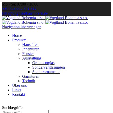
Mo - Sa: 07:00 - 18:00
+49 37438 - 213 235
info@vogtlandhaustueren.de
Navigation überspringen
Home
Produkte
Haustüren
Innentüren
Fenster
Ausstattung
Ornamentglas
Sonderverglasungen
Sonderornamente
Garnituren
Technik
Über uns
Links
Kontakt
Suchbegriffe